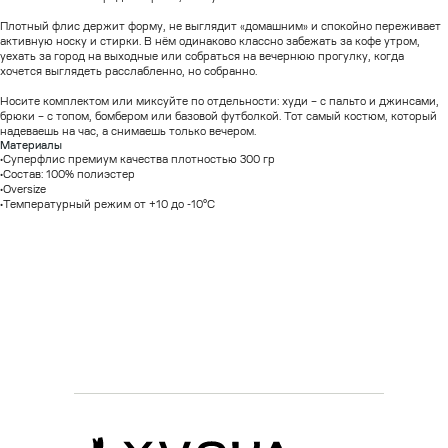
Плотный флис держит форму, не выглядит «домашним» и спокойно переживает
активную носку и стирки. В нём одинаково классно забежать за кофе утром,
уехать за город на выходные или собраться на вечернюю прогулку, когда
хочется выглядеть расслабленно, но собранно.
Носите комплектом или миксуйте по отдельности: худи – с пальто и джинсами,
брюки – с топом, бомбером или базовой футболкой. Тот самый костюм, который
надеваешь на час, а снимаешь только вечером.
Материалы
•Суперфлис премиум качества плотностью 300 гр
•Состав: 100% полиэстер
•Оversize
•Температурный режим от +10 до -10°C