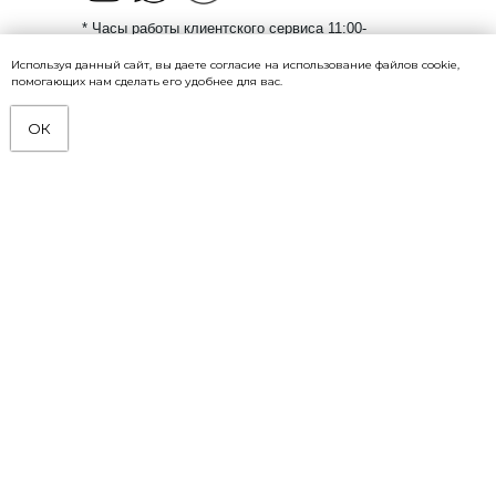
* Часы работы клиентского сервиса 11:00-
20:00 (Нск)
Используя данный сайт, вы даете согласие на использование файлов cookie,
помогающих нам сделать его удобнее для вас.
По вопросам
оптового сотрудничества:
📞 Телефон:
8 (926) 793-70-08
ОК
ОВАЯ КОЛЛЕКЦИЯ 2025-26
БЕСПЛАТНАЯ ДОСТАВКА ПО РФ ОТ 10 000 РУБ
💬 MAX:
8 (926) 793-70-08
✉️ E-mail:
xvoya.opt@yandex.ru
Женское
Верх
Низ
Костюмы
Комбинезоны
Аксессуары
Мужское