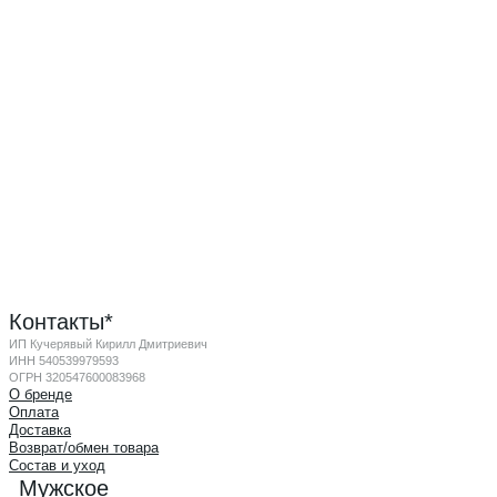
Контакты*
ИП Кучерявый Кирилл Дмитриевич
ИНН 540539979593
ОГРН 320547600083968
О бренде
Оплата
Доставка
Возврат/обмен товара
Состав и уход
Мужское