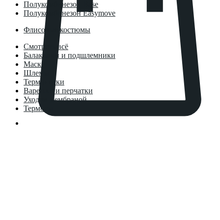
Полукомбинезон Base
Полукомбинезон Easymove
Флисовые костюмы
Смотреть всё
Балаклавы и подшлемники
Маски
Шлемы
Термоноски
Варежки и перчатки
Уход за мембраной
Термосы