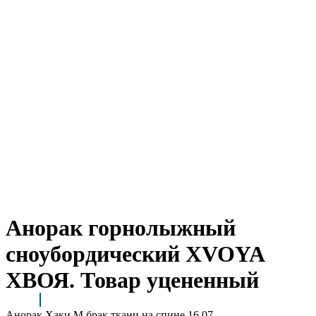
Анорак горнолыжный
сноубордический XVOYA
ХВОЯ. Товар уцененный
Анорак Хаки М брак ткани на спине 16.07
Arctic Point