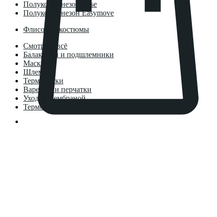
Полукомбинезон Base
Полукомбинезон Easymove
Флисовые костюмы
Смотреть всё
Балаклавы и подшлемники
Маски
Шлемы
Термоноски
Варежки и перчатки
Уход за мембраной
Термосы