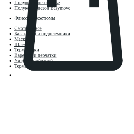
Полукомбинезон Base
Полукомбинезон Easymove
Флисовые костюмы
Смотреть всё
Балаклавы и подшлемники
Маски
Шлемы
Термоноски
Варежки и перчатки
Уход за мембраной
Термосы