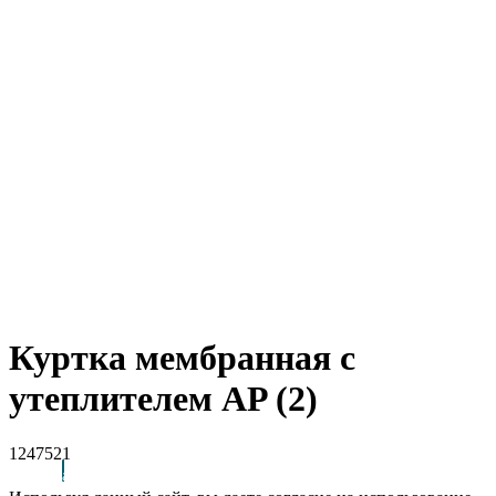
Куртка мембранная с
утеплителем AP (2)
1247521
Arctic Point