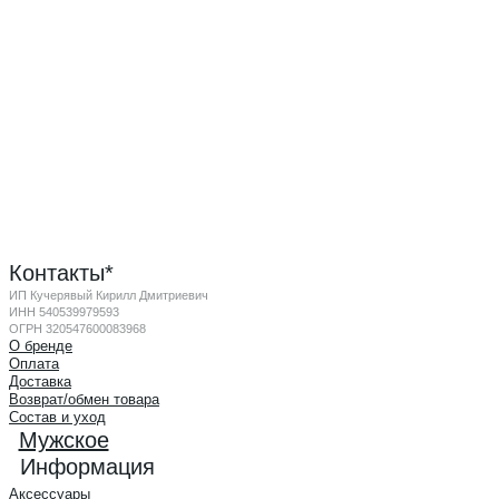
Контакты*
ИП Кучерявый Кирилл Дмитриевич
ИНН 540539979593
ОГРН 320547600083968
О бренде
Оплата
Доставка
Возврат/обмен товара
Состав и уход
Мужское
Информация
Аксессуары