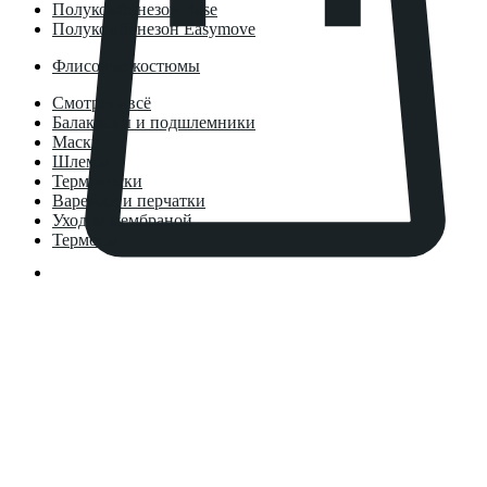
Полукомбинезон Base
Полукомбинезон Easymove
Флисовые костюмы
Смотреть всё
Балаклавы и подшлемники
Маски
Шлемы
Термоноски
Варежки и перчатки
Уход за мембраной
Термосы