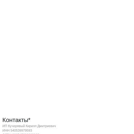
Контакты*
ИП Кучерявый Кирилл Дмитриевич
ИНН 540539979593