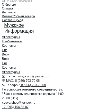
ОГРН 320547600083968
О бренде
Оплата
Доставка
Возврат/обмен товара
Состав и уход
Мужское
Информация
Аксессуары
Комбинезоны
Костюмы
Низ
Верх
Верх
Низ
Костюмы
Аксессуары
✉️ E-mail:
xvoya.opt@yandex.ru
💬 MAX:
8 (926) 793-70-08
📞 Телефон:
8 (926) 793-70-08
По вопросам
оптового сотрудничества:
* Часы работы клиентского сервиса 11:00-
20:00 (Нск)
xvoya.shop@yandex.ru
+7 (995) 154-55-07