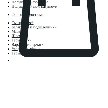
Полукомбинезон Base
Полукомбинезон Easymove
Флисовые костюмы
Смотреть всё
Балаклавы и подшлемники
Маски
Шлемы
Термоноски
Варежки и перчатки
Уход за мембраной
Термосы