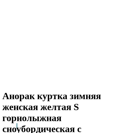
Анорак куртка зимняя
женская желтая S
горнолыжная
сноубордическая с
Arctic Point