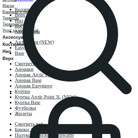
Маски
Коллекции
Варежки и перчатки
Верх
Термосы
Низ
Термоноски
Костюмы
Уход за мембраной
Аксессуары
Аксессуары
Arctic Point (NEW)
Костюмы
Easymove
Низ
Base
Верх
Смотреть всё
Анораки
Анорак Arctic Point (NEW)
Анорак Base
Анорак Easymove
Куртки
Куртка Arctic Point 3L (NEW)
Куртка Base
Футболки
Жилеты
Смотреть всё
Брюки Arctic Point (NEW)
Полукомбинезон Deepwarm