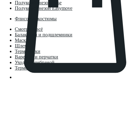
Полукомбинезон Base
Полукомбинезон Easymove
Флисовые костюмы
Смотреть всё
Балаклавы и подшлемники
Маски
Шлемы
Термоноски
Варежки и перчатки
Уход за мембраной
Термосы