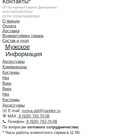
Контакты*
ИП Кучерявый Кирилл Дмитриевич
ИНН 540539979593
ОГРН 320547600083968
О бренде
Оплата
Доставка
Возврат/обмен товара
Состав и уход
Мужское
Информация
Аксессуары
Комбинезоны
Костюмы
Низ
Верх
Верх
Низ
Костюмы
Аксессуары
✉️ E-mail:
xvoya.opt@yandex.ru
💬 MAX:
8 (926) 793-70-08
📞 Телефон:
8 (926) 793-70-08
По вопросам
оптового сотрудничества:
* Часы работы клиентского сервиса 11:00-