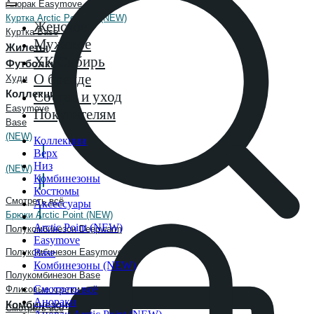
Анорак Easymove
Куртка Arctic Point 3L (NEW)
Женское
Куртка Base
Мужское
Жилеты
ХК Сибирь
Футболки
О бренде
Худи
Коллекции
Состав и уход
Easymove
Покупателям
Base
(NEW)
Коллекции
Верх
Низ
Комбинезоны
(NEW)
Комбинезоны
Костюмы
Arctic Point
Смотреть всё
Аксессуары
Брюки Arctic Point (NEW)
Arctic Point (NEW)
Полукомбинезон Deepwarm
Easymove
Base
Полукомбинезон Easymove
Комбинезоны (NEW)
Полукомбинезон Base
Смотреть всё
Флисовые костюмы
Анораки
Комбинезоны
Смотреть всё