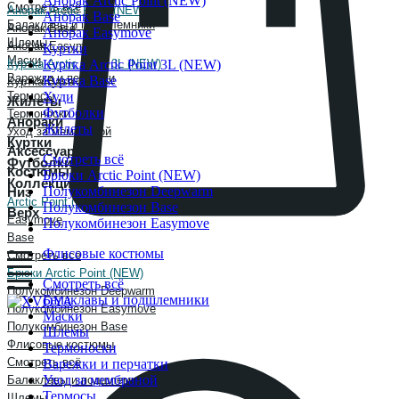
Анорак Arctic Point (NEW)
Смотреть всё
Анорак Arctic Point (NEW)
Анорак Base
Балаклавы и подшлемники
Анорак Base
Анорак Easymove
Шлемы
Анорак Easymove
Куртки
Маски
Куртка Arctic Point 3L (NEW)
Куртка Arctic Point 3L (NEW)
Варежки и перчатки
Куртка Base
Куртка Base
Худи
Термосы
Жилеты
Футболки
Термоноски
Анораки
Жилеты
Уход за мембраной
Куртки
Аксессуары
Смотреть всё
Футболки
Костюмы
Брюки Arctic Point (NEW)
Коллекции
Полукомбинезон Deepwarm
Низ
Arctic Point (NEW)
Полукомбинезон Base
Верх
Easymove
Полукомбинезон Easymove
Base
Флисовые костюмы
Смотреть всё
Брюки Arctic Point (NEW)
Смотреть всё
Полукомбинезон Deepwarm
Балаклавы и подшлемники
Полукомбинезон Easymove
Маски
Полукомбинезон Base
Шлемы
Флисовые костюмы
Термоноски
Смотреть всё
Варежки и перчатки
Уход за мембраной
Балаклавы и подшлемники
Термосы
Шлемы