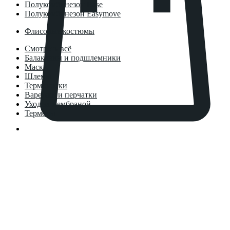
Полукомбинезон Base
Полукомбинезон Easymove
Флисовые костюмы
Смотреть всё
Балаклавы и подшлемники
Маски
Шлемы
Термоноски
Варежки и перчатки
Уход за мембраной
Термосы