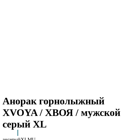
Анорак горнолыжный
XVOYA / ХВОЯ / мужской
серый XL
ансерыйXLMU
Arctic Point