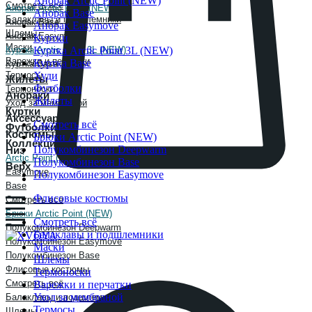
Анорак Arctic Point (NEW)
Смотреть всё
Анорак Arctic Point (NEW)
Анорак Base
Балаклавы и подшлемники
Анорак Base
Анорак Easymove
Шлемы
Анорак Easymove
Куртки
Маски
Куртка Arctic Point 3L (NEW)
Куртка Arctic Point 3L (NEW)
Варежки и перчатки
Куртка Base
Куртка Base
Худи
Термосы
Жилеты
Футболки
Термоноски
Анораки
Жилеты
Уход за мембраной
Куртки
Аксессуары
Смотреть всё
Футболки
Костюмы
Брюки Arctic Point (NEW)
Коллекции
Полукомбинезон Deepwarm
Низ
Arctic Point (NEW)
Полукомбинезон Base
Верх
Easymove
Полукомбинезон Easymove
Base
Флисовые костюмы
Смотреть всё
Брюки Arctic Point (NEW)
Смотреть всё
Полукомбинезон Deepwarm
Балаклавы и подшлемники
Полукомбинезон Easymove
Маски
Полукомбинезон Base
Шлемы
Флисовые костюмы
Термоноски
Смотреть всё
Варежки и перчатки
Уход за мембраной
Балаклавы и подшлемники
Термосы
Шлемы