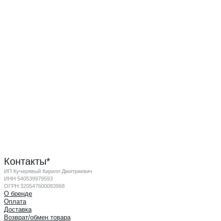
Контакты*
ИП Кучерявый Кирилл Дмитриевич
ИНН 540539979593
ОГРН 320547600083968
О бренде
Оплата
Доставка
Возврат/обмен товара