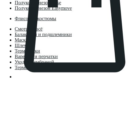
Полукомбинезон Base
Полукомбинезон Easymove
Флисовые костюмы
Смотреть всё
Балаклавы и подшлемники
Маски
Шлемы
Термоноски
Варежки и перчатки
Уход за мембраной
Термосы