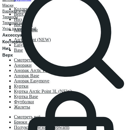
Маски
Коллекции
Варежки и перчатки
Верх
Термосы
Низ
Термоноски
Костюмы
Уход за мембраной
Аксессуары
Аксессуары
Arctic Point (NEW)
Костюмы
Easymove
Низ
Base
Верх
Смотреть всё
Анораки
Анорак Arctic Point (NEW)
Анорак Base
Анорак Easymove
Куртки
Куртка Arctic Point 3L (NEW)
Куртка Base
Футболки
Жилеты
Смотреть всё
Брюки Arctic Point (NEW)
Полукомбинезон Deepwarm