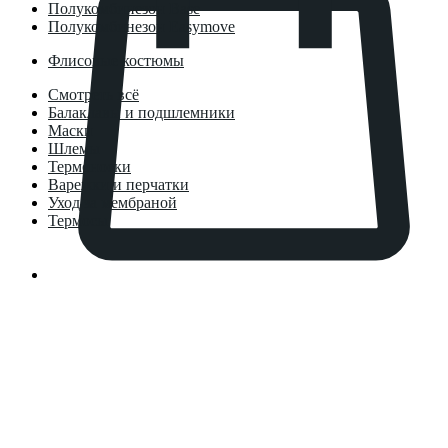
Полукомбинезон Base
Полукомбинезон Easymove
Флисовые костюмы
Смотреть всё
Балаклавы и подшлемники
Маски
Шлемы
Термоноски
Варежки и перчатки
Уход за мембраной
Термосы