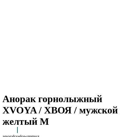
Анорак горнолыжный
XVOYA / ХВОЯ / мужской
желтый M
anorakyelowmmuz
Arctic Point