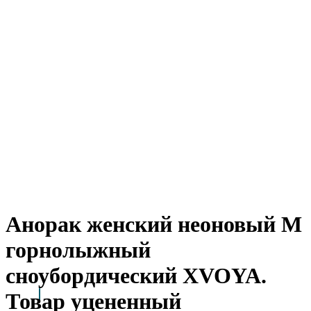
Анорак женский неоновый M
горнолыжный
сноубордический XVOYA.
Товар уцененный
Arctic Point