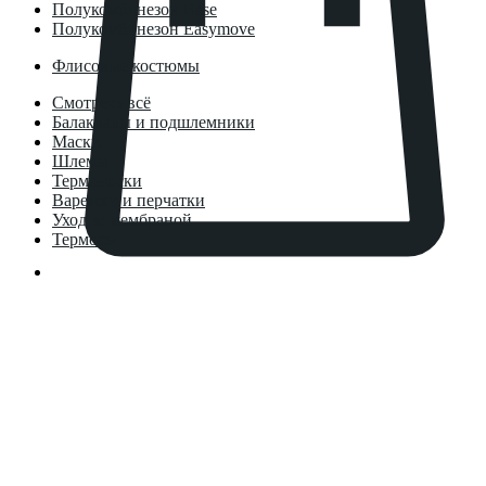
Полукомбинезон Base
Полукомбинезон Easymove
Флисовые костюмы
Смотреть всё
Балаклавы и подшлемники
Маски
Шлемы
Термоноски
Варежки и перчатки
Уход за мембраной
Термосы