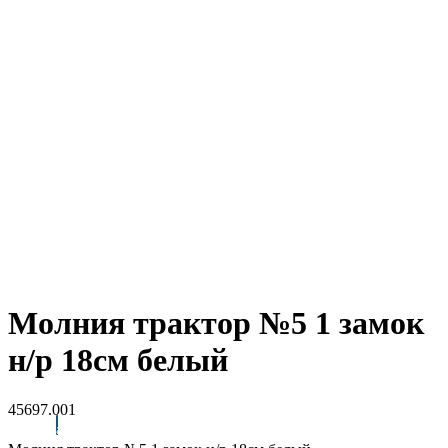
Молния трактор №5 1 замок
н/р 18см белый
45697.001
Arctic Point