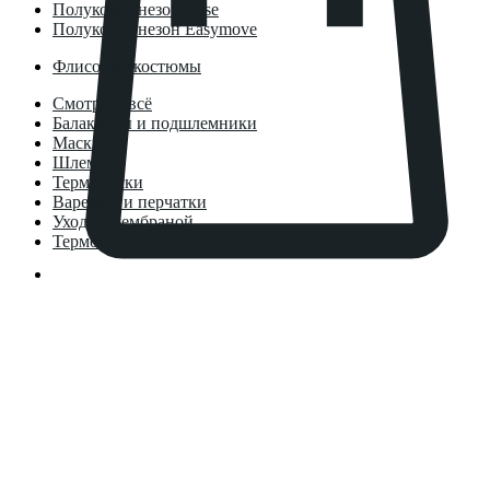
Полукомбинезон Base
Полукомбинезон Easymove
Флисовые костюмы
Смотреть всё
Балаклавы и подшлемники
Маски
Шлемы
Термоноски
Варежки и перчатки
Уход за мембраной
Термосы