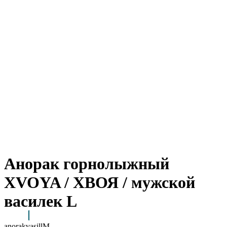
Анорак горнолыжный
XVOYA / ХВОЯ / мужской
василек L
anorakvasillM
Arctic Point