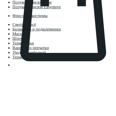
Полукомбинезон Base
Полукомбинезон Easymove
Флисовые костюмы
Смотреть всё
Балаклавы и подшлемники
Маски
Шлемы
Термоноски
Варежки и перчатки
Уход за мембраной
Термосы