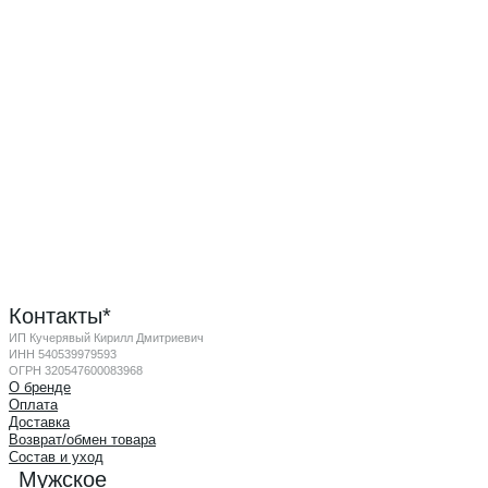
Контакты*
ИП Кучерявый Кирилл Дмитриевич
ИНН 540539979593
ОГРН 320547600083968
О бренде
Оплата
Доставка
Возврат/обмен товара
Состав и уход
Мужское