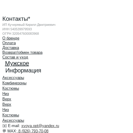
Контакты*
ИП Кучерявый Кирилл Дмитриевич
ИНН 540539979593
ОГРН 320547600083968
О бренде
Оплата
Доставка
Возврат/обмен товара
Состав и уход
Мужское
Информация
Аксессуары
Комбинезоны
Костюмы
Низ
Верх
Верх
Низ
Костюмы
Аксессуары
✉️ E-mail:
xvoya.opt@yandex.ru
💬 MAX:
8 (926) 793-70-08