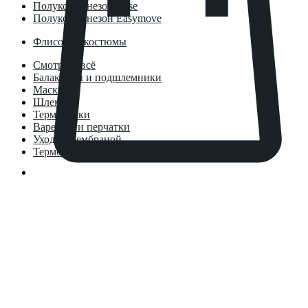
Полукомбинезон Base
Полукомбинезон Easymove
Флисовые костюмы
Смотреть всё
Балаклавы и подшлемники
Маски
Шлемы
Термоноски
Варежки и перчатки
Уход за мембраной
Термосы