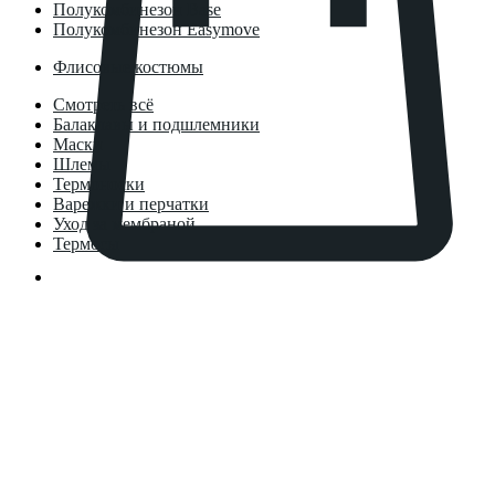
Полукомбинезон Base
Полукомбинезон Easymove
Флисовые костюмы
Смотреть всё
Балаклавы и подшлемники
Маски
Шлемы
Термоноски
Варежки и перчатки
Уход за мембраной
Термосы