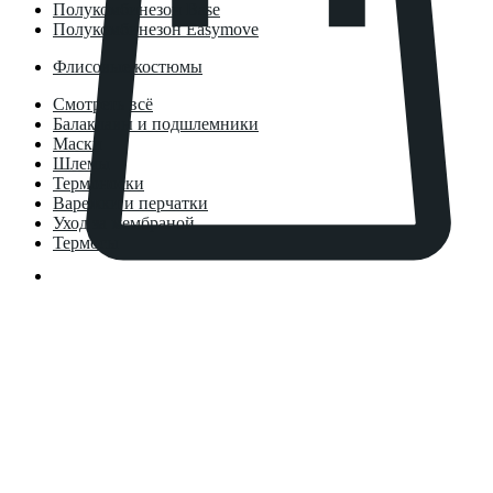
Полукомбинезон Base
Полукомбинезон Easymove
Флисовые костюмы
Смотреть всё
Балаклавы и подшлемники
Маски
Шлемы
Термоноски
Варежки и перчатки
Уход за мембраной
Термосы