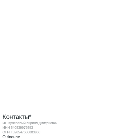
Контакты*
ИП Кучерявый Кирилл Дмитриевич
ИНН 540539979593
ОГРН 320547600083968
О бренде