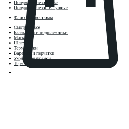
Полукомбинезон Base
Полукомбинезон Easymove
Флисовые костюмы
Смотреть всё
Балаклавы и подшлемники
Маски
Шлемы
Термоноски
Варежки и перчатки
Уход за мембраной
Термосы