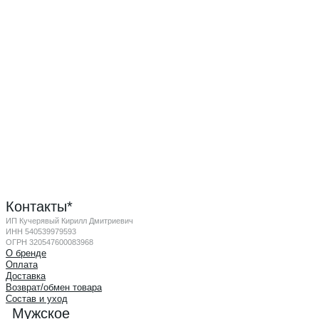
Контакты*
ИП Кучерявый Кирилл Дмитриевич
ИНН 540539979593
ОГРН 320547600083968
О бренде
Оплата
Доставка
Возврат/обмен товара
Состав и уход
Мужское