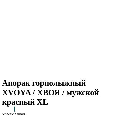
Анорак горнолыжный
XVOYA / ХВОЯ / мужской
красный XL
XVOYA0068
Arctic Point