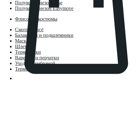
Полукомбинезон Base
Полукомбинезон Easymove
Флисовые костюмы
Смотреть всё
Балаклавы и подшлемники
Маски
Шлемы
Термоноски
Варежки и перчатки
Уход за мембраной
Термосы