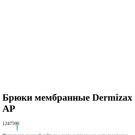
Брюки мембранные Dermizax
AP
1247590
Arctic Point