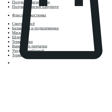
Полукомбинезон Base
Полукомбинезон Easymove
Флисовые костюмы
Смотреть всё
Балаклавы и подшлемники
Маски
Шлемы
Термоноски
Варежки и перчатки
Уход за мембраной
Термосы