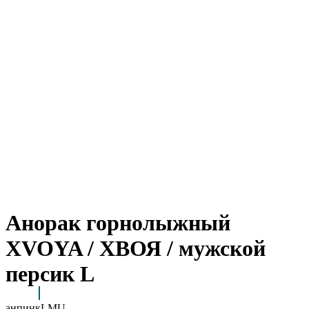
Анорак горнолыжный
XVOYA / ХВОЯ / мужской
персик L
анпинкLMU
Arctic Point