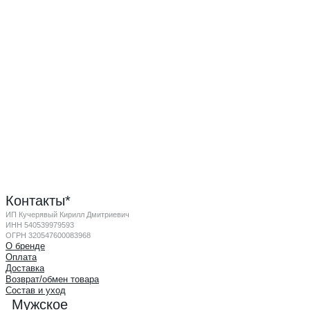
Контакты*
ИП Кучерявый Кирилл Дмитриевич
ИНН 540539979593
ОГРН 320547600083968
О бренде
Оплата
Доставка
Возврат/обмен товара
Состав и уход
Мужское