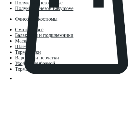
Полукомбинезон Base
Полукомбинезон Easymove
Флисовые костюмы
Смотреть всё
Балаклавы и подшлемники
Маски
Шлемы
Термоноски
Варежки и перчатки
Уход за мембраной
Термосы