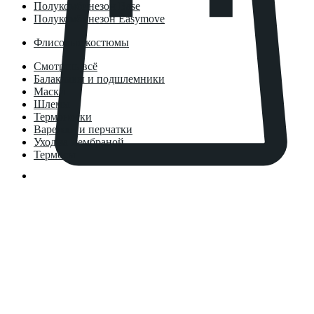
Полукомбинезон Base
Полукомбинезон Easymove
Флисовые костюмы
Смотреть всё
Балаклавы и подшлемники
Маски
Шлемы
Термоноски
Варежки и перчатки
Уход за мембраной
Термосы