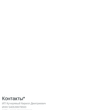
Контакты*
ИП Кучерявый Кирилл Дмитриевич
ИНН 540539979593