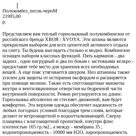
Полукомбез_песок-чернМ
21995,00
р.
Представляем вам теплый горнолыжный полукомбинезон от
российского бренда ХВОЯ / ХVOYA. Эти штаны являются
прекрасным выбором для всех ценителей активного отдыха
на снегу. Ты будешь выглядеть стильно и модно. Комбинезон
оснащен набором классных функций. Пять карманов - два
задних , один нагрудный и два по бокам с застежками велкро -
предоставят тебе место для хранения всех необходимых
вещей. А еще пояс утягивается шнуром. Низ штанины также
усилен для защиты от истирания оксфордом и расширяется
при помощи молнии. Также есть снегозащитные манжеты
внутри и вентиляционные отверстия на бедренной части
внутренней поверхности. Ремни регулируются по длине.
Горнолыжка абсолютно не стесняет движений, вам будет
комфортно. Эта верхняя одежда обеспечит надежность от
любых погодных условий благодаря трем слоям, которые
делают ее ветрозащитной и водоотталкивающей. Сверху
плащевка с влагозащитной пропиткой, изнутри флис
плотностью 165 гр./м2., а между - мембрана 35 ,
водонепроницаемость - 10000 мм H2O, паропроницаемость