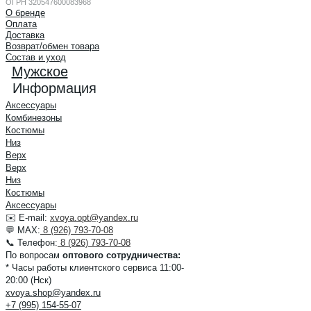
ОГРН 320547600083968
О бренде
Оплата
Доставка
Возврат/обмен товара
Состав и уход
Мужское
Информация
Аксессуары
Комбинезоны
Костюмы
Низ
Верх
Верх
Низ
Костюмы
Аксессуары
✉️ E-mail:
xvoya.opt@yandex.ru
💬 MAX:
8 (926) 793-70-08
📞 Телефон:
8 (926) 793-70-08
По вопросам
оптового сотрудничества:
* Часы работы клиентского сервиса 11:00-
20:00 (Нск)
xvoya.shop@yandex.ru
+7 (995) 154-55-07