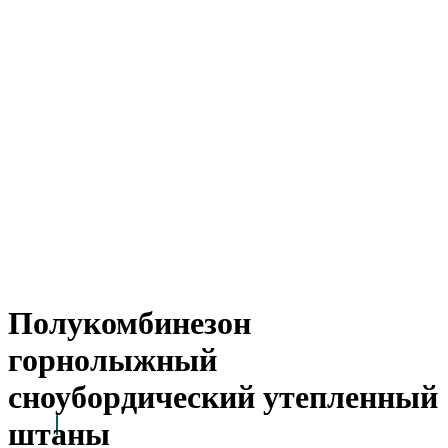
Полукомбинезон
горнолыжный
сноубордический утепленный
штаны
Arctic Point