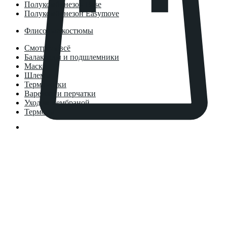
Полукомбинезон Base
Полукомбинезон Easymove
Флисовые костюмы
Смотреть всё
Балаклавы и подшлемники
Маски
Шлемы
Термоноски
Варежки и перчатки
Уход за мембраной
Термосы