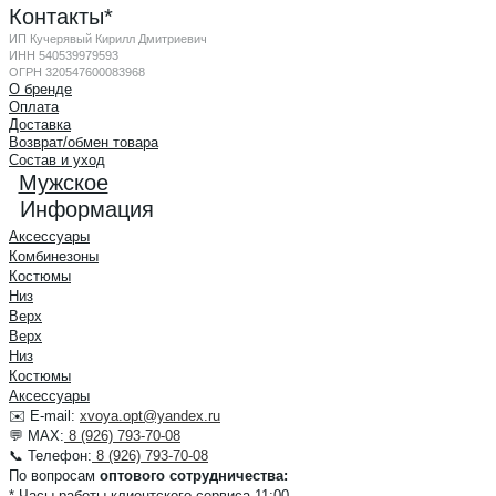
Контакты*
ИП Кучерявый Кирилл Дмитриевич
ИНН 540539979593
ОГРН 320547600083968
О бренде
Оплата
Доставка
Возврат/обмен товара
Состав и уход
Мужское
Информация
Аксессуары
Комбинезоны
Костюмы
Низ
Верх
Верх
Низ
Костюмы
Аксессуары
✉️ E-mail:
xvoya.opt@yandex.ru
💬 MAX:
8 (926) 793-70-08
📞 Телефон:
8 (926) 793-70-08
По вопросам
оптового сотрудничества:
* Часы работы клиентского сервиса 11:00-