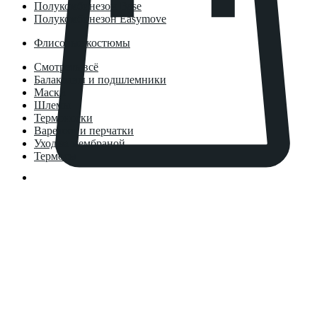
Полукомбинезон Base
Полукомбинезон Easymove
Флисовые костюмы
Смотреть всё
Балаклавы и подшлемники
Маски
Шлемы
Термоноски
Варежки и перчатки
Уход за мембраной
Термосы