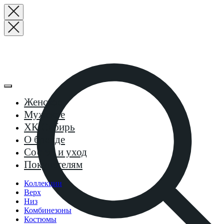
Женское
Мужское
ХК Сибирь
О бренде
Состав и уход
Покупателям
Коллекции
Верх
Низ
Комбинезоны
Костюмы