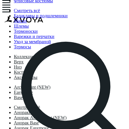
Флисовые костюмы
Смотреть всё
Балаклавы и подшлемники
Маски
Шлемы
Термоноски
Варежки и перчатки
Уход за мембраной
Термосы
Коллекции
Верх
Низ
Костюмы
Аксессуары
Arctic Point (NEW)
Easymove
Base
Смотреть всё
Анораки
Анорак Arctic Point (NEW)
Анорак Base
Анорак Easymove