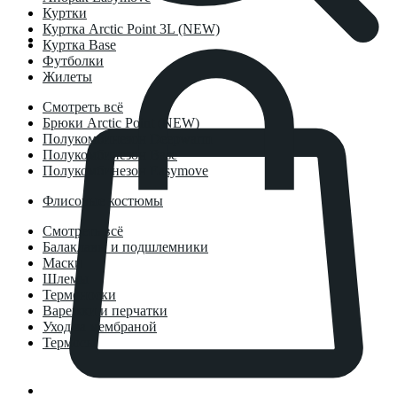
Куртки
Куртка Arctic Point 3L (NEW)
Куртка Base
Футболки
Жилеты
Смотреть всё
Брюки Arctic Point (NEW)
Полукомбинезон Deepwarm
Полукомбинезон Base
Полукомбинезон Easymove
Флисовые костюмы
Смотреть всё
Балаклавы и подшлемники
Маски
Шлемы
Термоноски
Варежки и перчатки
Уход за мембраной
Термосы