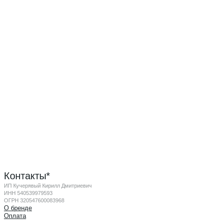
Контакты*
ИП Кучерявый Кирилл Дмитриевич
ИНН 540539979593
ОГРН 320547600083968
О бренде
Оплата