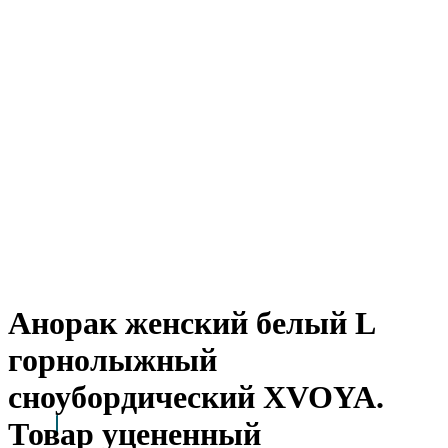
Анорак женский белый L
горнолыжный
сноубордический XVOYA.
Товар уцененный
Arctic Point