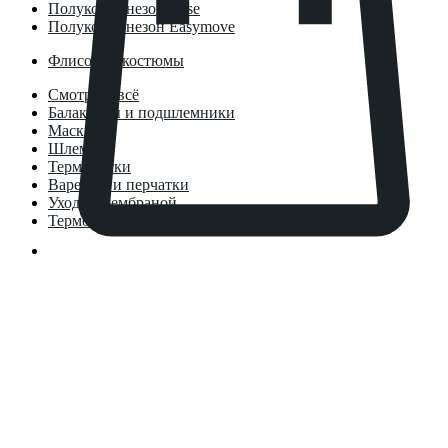
Полукомбинезон Base
Полукомбинезон Easymove
Флисовые костюмы
Смотреть всё
Балаклавы и подшлемники
Маски
Шлемы
Термоноски
Варежки и перчатки
Уход за мембраной
Термосы