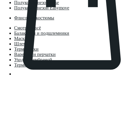
Полукомбинезон Base
Полукомбинезон Easymove
Флисовые костюмы
Смотреть всё
Балаклавы и подшлемники
Маски
Шлемы
Термоноски
Варежки и перчатки
Уход за мембраной
Термосы