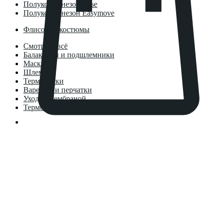
Полукомбинезон Base
Полукомбинезон Easymove
Флисовые костюмы
Смотреть всё
Балаклавы и подшлемники
Маски
Шлемы
Термоноски
Варежки и перчатки
Уход за мембраной
Термосы