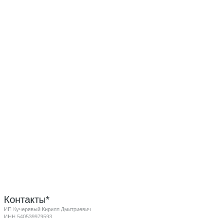
Контакты*
ИП Кучерявый Кирилл Дмитриевич
ИНН 540539979593