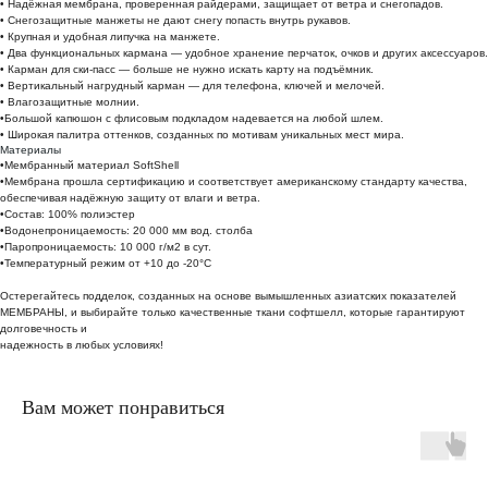
• Надёжная мембрана, проверенная райдерами, защищает от ветра и снегопадов.
• Снегозащитные манжеты не дают снегу попасть внутрь рукавов.
• Крупная и удобная липучка на манжете.
• Два функциональных кармана — удобное хранение перчаток, очков и других аксессуаров.
• Карман для ски-пасс — больше не нужно искать карту на подъёмник.
• Вертикальный нагрудный карман — для телефона, ключей и мелочей.
• Влагозащитные молнии.
•Большой капюшон с флисовым подкладом надевается на любой шлем.
• Широкая палитра оттенков, созданных по мотивам уникальных мест мира.
Материалы
•Мембранный материал SoftShell
•Мембрана прошла сертификацию и соответствует американскому стандарту качества,
обеспечивая надёжную защиту от влаги и ветра.
•Состав: 100% полиэстер
•Водонепроницаемость: 20 000 мм вод. столба
•Паропроницаемость: 10 000 г/м2 в сут.
•Температурный режим от +10 до -20°C
Остерегайтесь подделок, созданных на основе вымышленных азиатских показателей
МЕМБРАНЫ, и выбирайте только качественные ткани софтшелл, которые гарантируют
долговечность и
надежность в любых условиях!
Вам может понравиться