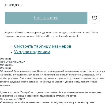
10200,00
р.
Модель: Мембранная куртка, удлинённая посадка, свободный крой. Unisex.
Параметры модели: рост 186, вес 78, куртка L комбинезон L
Смотреть таблицу размеров
Уход за изделием
Описание
Почему куртка BASE?
Материалы
Описание
Эй, привет! Горнолыжная куртка Base — твой надежный защитник от ветра, снега и холода
на склоне. Функциональный дизайн и продуманные детали делают её универсальной в
любых условиях. Она станет верным спутником в горах — от утреннего пухляка до уютных
встреч с друзьями после катания. Почувствуй комфорт и уверенность, покоряя новые
вершины.
Куртка в оттенке "Сахара" — создана по мотивам тёплого и мягкого песка песчаных дюн,
бесконечно меняющих свой облик под порывами пустынного ветра.
Почему куртка BASE?
•Снегозащитная юбка не позволяет залететь снегу под поясницу в свежем пухляке.