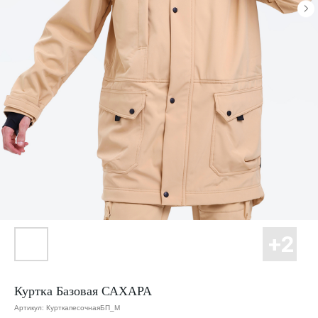
Куртка Базовая САХАРА
Артикул:
КурткапесочнаяБП_М