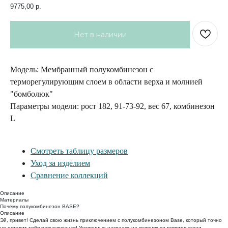
9775,00
р.
Модель: Мембранный полукомбинезон с
терморегулирующим слоем в области верха и молнией
"бомболюк"
Параметры модели: рост 182, 91-73-92, вес 67, комбинезон
L
Смотреть таблицу размеров
Уход за изделием
Сравнение коллекций
Описание
Материалы
Почему полукомбинезон BASE?
Описание
Эй, привет! Сделай свою жизнь приключением с полукомбинезоном Base, который точно
не оставит тебя равнодушным! Усиленные накладки на коленях из рипстоп-ткани,