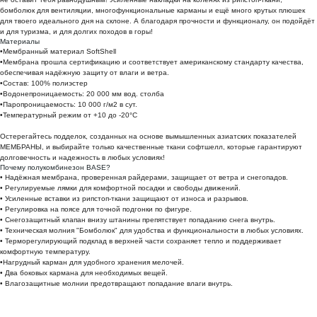
бомболюк для вентиляции, многофункциональные карманы и ещё много крутых плюшек
для твоего идеального дня на склоне. А благодаря прочности и функционалу, он подойдёт
и для туризма, и для долгих походов в горы!
Материалы
•Мембранный материал SoftShell
•Мембрана прошла сертификацию и соответствует американскому стандарту качества,
обеспечивая надёжную защиту от влаги и ветра.
•Состав: 100% полиэстер
•Водонепроницаемость: 20 000 мм вод. столба
•Паропроницаемость: 10 000 г/м2 в сут.
•Температурный режим от +10 до -20°C
Остерегайтесь подделок, созданных на основе вымышленных азиатских показателей
МЕМБРАНЫ, и выбирайте только качественные ткани софтшелл, которые гарантируют
долговечность и надежность в любых условиях!
Почему полукомбинезон BASE?
• Надёжная мембрана, проверенная райдерами, защищает от ветра и снегопадов.
• Регулируемые лямки для комфортной посадки и свободы движений.
• Усиленные вставки из рипстоп-ткани защищают от износа и разрывов.
• Регулировка на поясе для точной подгонки по фигуре.
• Снегозащитный клапан внизу штанины препятствует попаданию снега внутрь.
• Техническая молния "Бомболюк" для удобства и функциональности в любых условиях.
• Терморегулирующий подклад в верхней части сохраняет тепло и поддерживает
комфортную температуру.
•Нагрудный карман для удобного хранения мелочей.
• Два боковых кармана для необходимых вещей.
• Влагозащитные молнии предотвращают попадание влаги внутрь.