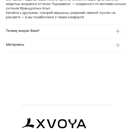
Эй, привет! Сделай свою жизнь приключением с нашей флагманской
моделью анорака в оттенке "Куршевель" — созданного по мотивам ночных
склонов Французских Альп.
Катайся с друзьями, покоряй вершины, разрезай свежий пухляк на
рассвете — а мы позаботимся о твоем комфорте!
Почему анорак Base?
Материалы