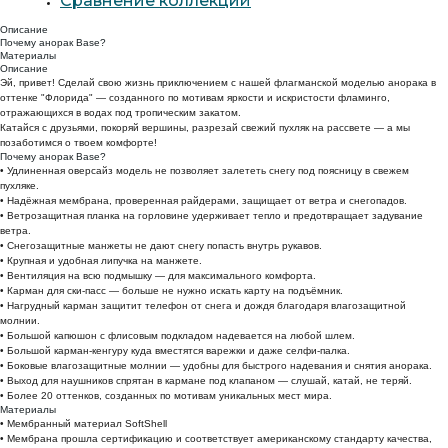
Сравнение коллекций
Описание
Почему анорак Base?
Материалы
Описание
Эй, привет! Сделай свою жизнь приключением с нашей флагманской моделью анорака в
оттенке "Флорида" — созданного по мотивам яркости и искристости фламинго,
отражающихся в водах под тропическим закатом.
Катайся с друзьями, покоряй вершины, разрезай свежий пухляк на рассвете — а мы
позаботимся о твоем комфорте!
Почему анорак Base?
• Удлиненная оверсайз модель не позволяет залететь снегу под поясницу в свежем
пухляке.
• Надёжная мембрана, проверенная райдерами, защищает от ветра и снегопадов.
• Ветрозащитная планка на горловине удерживает тепло и предотвращает задувание
ветра.
• Снегозащитные манжеты не дают снегу попасть внутрь рукавов.
• Крупная и удобная липучка на манжете.
• Вентиляция на всю подмышку — для максимального комфорта.
• Карман для ски-пасс — больше не нужно искать карту на подъёмник.
• Нагрудный карман защитит телефон от снега и дождя благодаря влагозащитной
молнии.
• Большой капюшон с флисовым подкладом надевается на любой шлем.
• Большой карман-кенгуру куда вместятся варежки и даже селфи-палка.
• Боковые влагозащитные молнии — удобны для быстрого надевания и снятия анорака.
• Выход для наушников спрятан в кармане под клапаном — слушай, катай, не теряй.
• Более 20 оттенков, созданных по мотивам уникальных мест мира.
Материалы
• Мембранный материал SoftShell
• Мембрана прошла сертификацию и соответствует американскому стандарту качества,