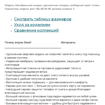
Модель: Мембранный анорак, удлинённая посадка, свободный крой. Unisex.
Параметры модели: рост 165, 80-65-90, размер анорака S
Смотреть таблицу размеров
Уход за изделием
Сравнение коллекций
Почему анорак Base?
Материалы
• Удлиненная оверсайз модель не позволяет залететь снегу под поясницу
в свежем пухляке.
• Надёжная мембрана, проверенная райдерами, защищает от ветра и
снегопадов.
• Ветрозащитная планка на горловине удерживает тепло и
предотвращает задувание ветра.
• Снегозащитные манжеты не дают снегу попасть внутрь рукавов.
• Крупная и удобная липучка на манжете.
• Вентиляция на всю подмышку — для максимального комфорта.
• Карман для ски-пасс — больше не нужно искать карту на подъёмник.
• Нагрудный карман защитит телефон от снега и дождя благодаря
влагозащитной молнии.
• Большой капюшон с флисовым подкладом надевается на любой шлем.
• Большой карман-кенгуру куда вместятся варежки и даже селфи-палка.
• Боковые влагозащитные молнии — удобны для быстрого надевания и