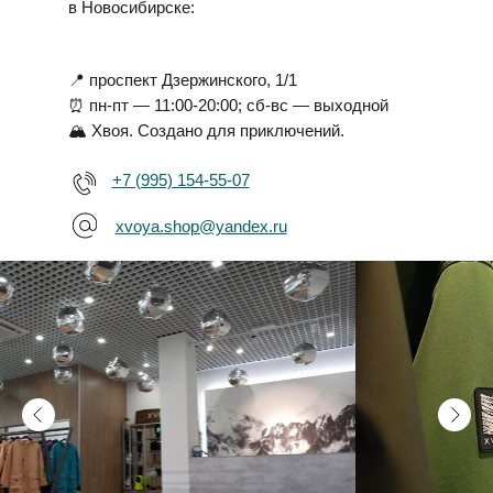
в Новосибирске:
АНОРАК BASE — ФЛАГМАН
БРЕНДА С 2019 ГОДА
📍 проспект Дзержинского, 1/1
МЕМБРАНА,
⏰ пн-пт — 11:00-20:00; сб-вс — выходной
ПРОВЕРЕННАЯ ГОДАМИ
🏔️ Хвоя. Создано для приключений.
+7 (995) 154-55-07
БОЛЕЕ 20 НЕПОВТОРИМЫХ ОТТЕНКОВ,
СОЗДАННЫХ ПО МОТИВАМ УНИКАЛЬНЫХ
xvoya.shop@yandex.ru
МЕСТ МИРА.
ЖЕНЩИНАМ
МУЖЧИНАМ