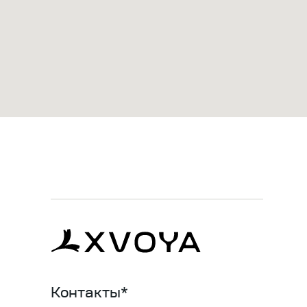
SALE НА БАЗОВЫЙ ЭЛЕМЕНТ ТВОЕГО ГАРДЕРОБА
ФЛИСОВЫЙ КОСТЮМ
ЖЕНЩИНАМ
МУЖЧИНАМ
Контакты*