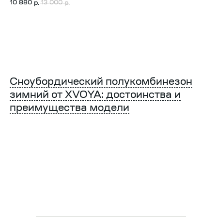
10 880
13 000
р.
р.
Сноубордический полукомбинезон
зимний от XVOYA: достоинства и
преимущества модели