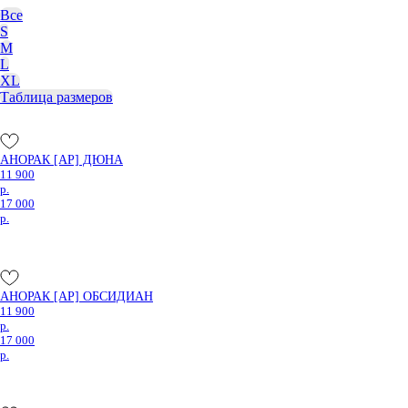
Все
S
M
L
XL
Таблица размеров
АНОРАК [AP] ДЮНА
11 900
р.
17 000
р.
АНОРАК [AP] ОБСИДИАН
11 900
р.
17 000
р.