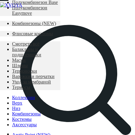
Полукомбинезон Base
Полукомбинезон
Easymove
Комбинезоны (NEW)
Флисовые костюмы
Смотреть всё
Балаклавы и
подшлемники
Маски
Шлемы
Термоноски
Варежки и перчатки
Уход за мембраной
Термосы
Коллекции
Верх
Низ
Комбинезоны
Костюмы
Аксессуары
Arctic Point (NEW)