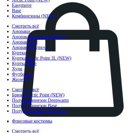
Easymove
Base
Комбинезоны (NEW)
Смотреть всё
Анораки
Анорак Arctic Point (NEW)
Анорак Base
Анорак Easymove
Куртки
Куртка Arctic Point 3L (NEW)
Куртка Base
Худи
Футболки
Жилеты
Смотреть всё
Брюки Arctic Point (NEW)
Полукомбинезон Deepwarm
Полукомбинезон Base
Полукомбинезон Easymove
Флисовые костюмы
Смотреть всё