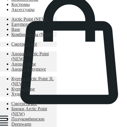
Костюмы
Аксессуары
Arctic Point (NEW)
Easymove
Base
Комбинезоны (NEW)
Смотреть всё
Анорак Arctic Point
(NEW)
Анорак Base
Анорак Easymove
Куртка Arctic Point 3L
(NEW)
Куртка Base
Худи
Смотреть всё
Брюки Arctic Point
(NEW)
Полукомбинезон
Deepwarm