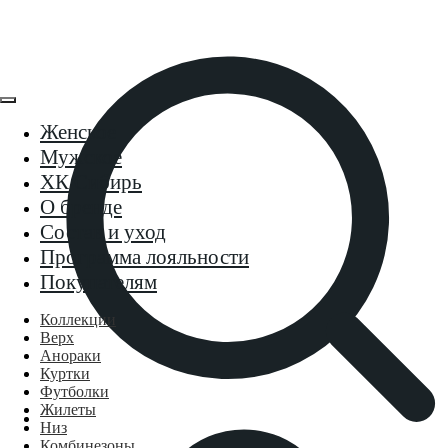
Женское
Мужское
ХК Сибирь
О бренде
Состав и уход
Программа лояльности
Покупателям
Коллекции
Верх
Анораки
Куртки
Футболки
Жилеты
Низ
Комбинезоны