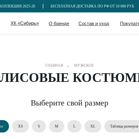
ЛЕКЦИЯ 2025-26
БЕСПЛАТНАЯ ДОСТАВКА ПО РФ ОТ 10 000 РУБ
ХК «Сибирь»
О бренде
Состав и уход
Покупат
ГЛАВНАЯ
→
МУЖСКОЕ
ЛИСОВЫЕ КОСТЮ
Выберите свой размер
се
XS
S
M
L
XL
Таблица размеров