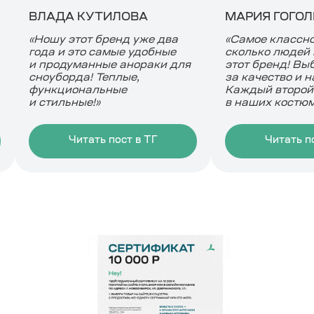
МАРИЯ ГОГОЛЬ
ПОЛИНА POE
«Самое классное, видеть
«Костюм проду
сколько людей выбирают
до мелочей, ка
этот бренд! Выбирают его
отличное, костю
за качество и надежность.
не промокает, и
Каждый второй на горе был
двигаться»
в наших костюмах
!»
Читать пост в ТГ
Читать по